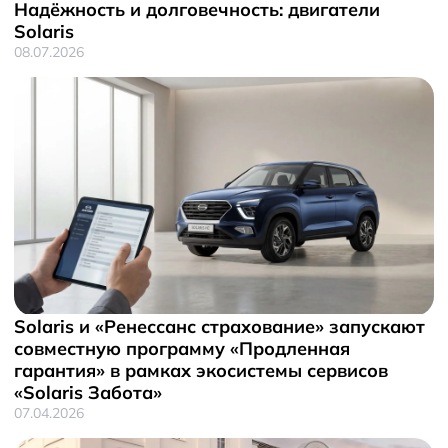
Solaris Страхование
Надёжность и долговечность: двигатели
Информация о дилере
Помощь на дорогах
Solaris Забота
Новости
Solaris
Плати частями
08.07.2026
Solaris и «Ренессанс страхование» запускают
совместную программу «Продленная
гарантия» в рамках экосистемы сервисов
«Solaris Забота»
07.04.2026