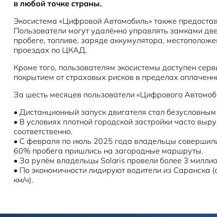
в любой точке страны.
Экосистема «Цифровой Автомобиль» также предоставл
Пользователи могут удалённо управлять замками двер
пробеге, топливе, заряде аккумулятора, местополож
проездах по ЦКАД.
Кроме того, пользователям экосистемы доступен сер
покрытием от страховых рисков в пределах оплаченно
За шесть месяцев пользователи «Цифрового Автомоб
•
Дистанционный запуск двигателя стал безусловным
•
В условиях плотной городской застройки часто выр
соответственно.
•
С февраля по июль 2025 года владельцы совершили 
60% пробега пришлись на загородные маршруты.
•
За рулём владельцы Solaris провели более 3 милли
•
По экономичности лидируют водители из Саранска (
км/ч).