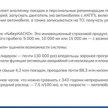
яет аналитику поездок и персональные рекомендации по
ей, запускать двигатель (на автомобилях с АКПП), вклю
ении автомобиля, а также записываться на ТО, получат
вис «КиберКАСКО». Это инновационный страховой продукт
го пробега: 5 000 км, 10 000 км или 15 000 км — с возм
иля» оценили возможности системы:
 лидером — почти 130 000 раз владельцы заранее прогр
учали функции активации аварийной сигнализации и клакс
свыше 4,2 млн поездок, преодолев почти 88,3 млн киломе
онов часов, что можно сравнить с 343 годами непрерывно
средний расход — 7,5 л/100 км), а по скорости — автолю